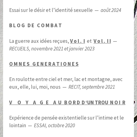
Essai sur le désir et l’identité sexuelle —
août 2024
B L O G D E C O M B A T
La guerre aux idées reçues,
V o l . I
et
V o l . I I
—
RECUEILS, novembre 2021 et janvier 2023
O M N E S G E N E R A T I O N E S
En roulotte entre ciel et mer, lac et montagne, avec
eux, elle, lui, moi, nous —
RECIT, septembre 2021
V O Y A G E A U B O R D
D ‘UN TROU N O I R
Expérience de pensée existentielle sur l’intime et le
lointain —
ESSAI, octobre 2020