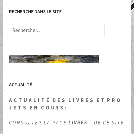
RECHERCHE DANS LE SITE
Rechercher :
ACTUALITÉ
A C T U A L I T É D E S L I V R E S E T P R O
J E T S E N C O U R S :
C O N S U L T E R L A P A G E
L I V R E S
D E C E S I T E