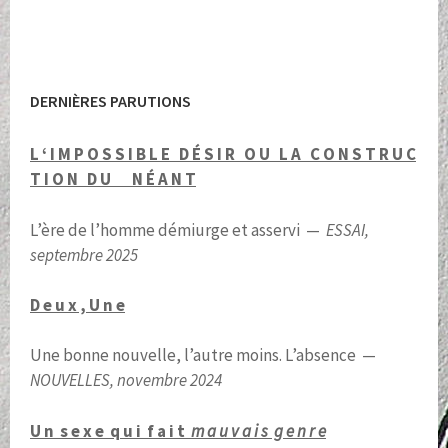
DERNIÈRES PARUTIONS
L ‘ I M P O S S I B L E D É S I R O U L A C O N S T R U C
T I O N D U N É A N T
L’ère de l’homme démiurge et asservi —
ESSAI,
septembre 2025
D e u x , U n e
Une bonne nouvelle, l’autre moins. L’absence —
NOUVELLES, novembre 2024
U n s e x e q u i f a i t
m a u v a i s g e n r e