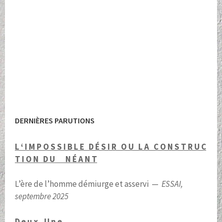
DERNIÈRES PARUTIONS
L ‘ I M P O S S I B L E D É S I R O U L A C O N S T R U C
T I O N D U N É A N T
L’ère de l’homme démiurge et asservi —
ESSAI,
septembre 2025
D e u x , U n e