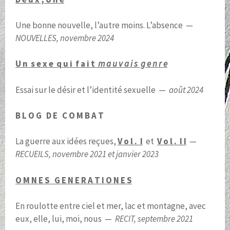
Une bonne nouvelle, l’autre moins. L’absence —
NOUVELLES, novembre 2024
U n s e x e q u i f a i t
m a u v a i s g e n r e
Essai sur le désir et l’identité sexuelle —
août 2024
B L O G D E C O M B A T
La guerre aux idées reçues,
V o l . I
et
V o l . I I
—
RECUEILS, novembre 2021 et janvier 2023
O M N E S G E N E R A T I O N E S
En roulotte entre ciel et mer, lac et montagne, avec
eux, elle, lui, moi, nous —
RECIT, septembre 2021