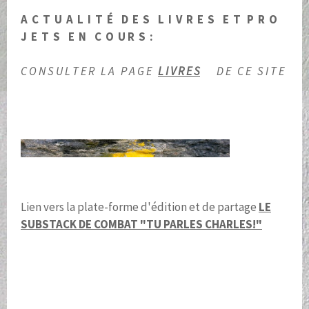
A C T U A L I T É D E S L I V R E S E T P R O
J E T S E N C O U R S :
C O N S U L T E R L A P A G E
L I V R E S
D E C E S I T E
Lien vers la plate-forme d'édition et de partage
LE
SUBSTACK DE COMBAT "TU PARLES CHARLES!"