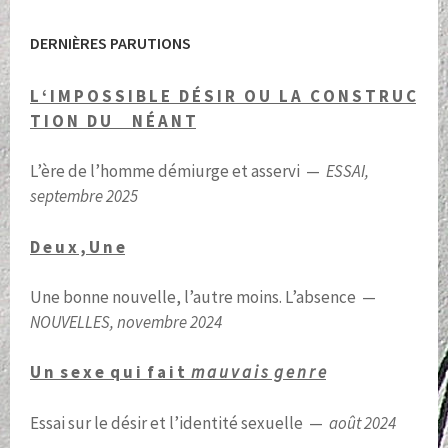
DERNIÈRES PARUTIONS
L ‘ I M P O S S I B L E D É S I R O U L A C O N S T R U C
T I O N D U N É A N T
L’ère de l’homme démiurge et asservi —
ESSAI,
septembre 2025
D e u x , U n e
Une bonne nouvelle, l’autre moins. L’absence —
NOUVELLES, novembre 2024
U n s e x e q u i f a i t
m a u v a i s g e n r e
Essai sur le désir et l’identité sexuelle —
août 2024