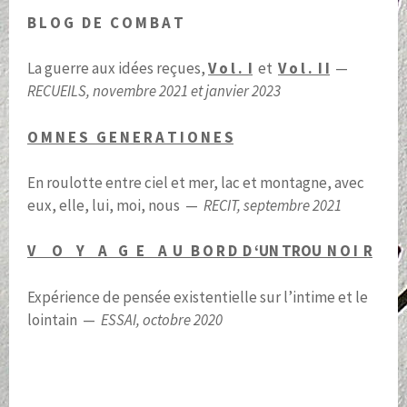
B L O G D E C O M B A T
La guerre aux idées reçues,
V o l . I
et
V o l . I I
—
RECUEILS, novembre 2021 et janvier 2023
O M N E S G E N E R A T I O N E S
En roulotte entre ciel et mer, lac et montagne, avec
eux, elle, lui, moi, nous —
RECIT, septembre 2021
V O Y A G E A U B O R D
D ‘UN TROU N O I R
Expérience de pensée existentielle sur l’intime et le
lointain —
ESSAI, octobre 2020