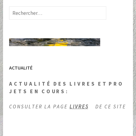
Rechercher :
ACTUALITÉ
A C T U A L I T É D E S L I V R E S E T P R O
J E T S E N C O U R S :
C O N S U L T E R L A P A G E
L I V R E S
D E C E S I T E