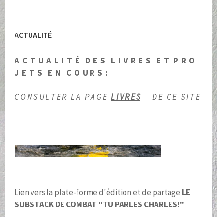
ACTUALITÉ
A C T U A L I T É D E S L I V R E S E T P R O
J E T S E N C O U R S :
C O N S U L T E R L A P A G E
L I V R E S
D E C E S I T E
Lien vers la plate-forme d'édition et de partage
LE
SUBSTACK DE COMBAT "TU PARLES CHARLES!"