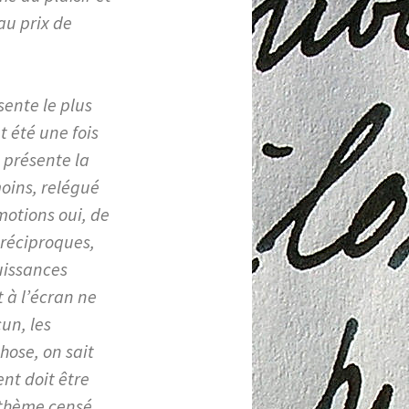
’au prix de
sente le plus
t été une fois
e présente la
moins, relégué
motions oui, de
 réciproques,
ouissances
t à l’écran ne
un, les
hose, on sait
ent doit être
athème censé