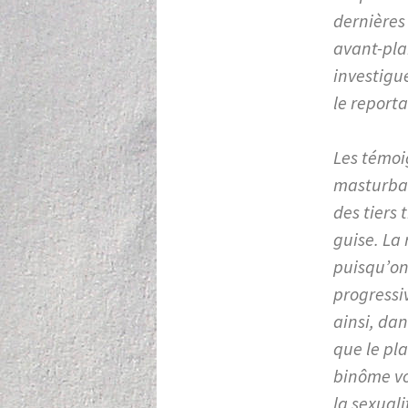
dernières
avant-plan
investigué
le reporta
Les témoig
masturbat
des tiers 
guise. La
puisqu’on 
progressiv
ainsi, da
que le pla
binôme vo
la sexual