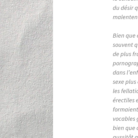
du désir q
malentend
Bien que c
souvent qu
de plus fr
pornograp
dans l’enf
sexe plus
les fellat
érectiles 
formaient
vocables 
bien que c
aussitôt 