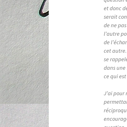
et donc de
serait con
de ne pas
l’autre po
de l’échan
cet autre.
se rappel
dans une 
ce qui est
J’ai pour
permettai
réciproque
encouragé 