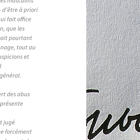
ères masculins
d’être à priori
i fait office
n, que les
rait pourtant
énage, tout au
uspicions et
l
 général.
ert des abus
 présente
t jugé
me forcément