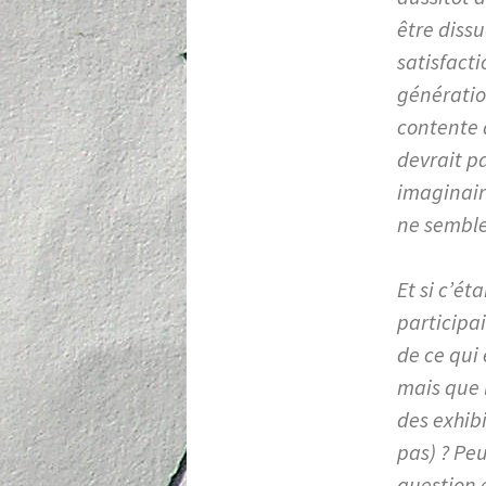
être dissu
satisfacti
génération
contente 
devrait p
imaginaire
ne semble
Et si c’ét
participai
de ce qui 
mais que l
des exhibi
pas) ? Peu
question 