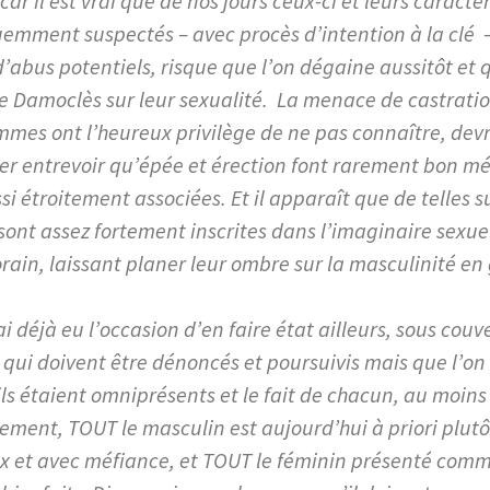
car il est vrai que de nos jours ceux-ci et leurs caract
uemment suspectés – avec procès d’intention à la clé – 
’abus potentiels, risque que l’on dégaine aussitôt et qu
e Damoclès sur leur sexualité. La menace de castratio
mmes ont l’heureux privilège de ne pas connaître, dev
ser entrevoir qu’épée et érection font rarement bon m
i étroitement associées. Et il apparaît que de telles s
ont assez fortement inscrites dans l’imaginaire sexue
ain, laissant planer leur ombre sur la masculinité en
 déjà eu l’occasion d’en faire état ailleurs, sous couv
s qui doivent être dénoncés et poursuivis mais que l’on
ls étaient omniprésents et le fait de chacun, au moins
lement, TOUT le masculin est aujourd’hui à priori plutô
 et avec méfiance, et TOUT le féminin présenté com