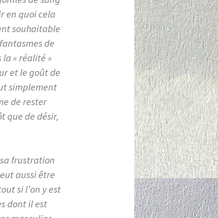
ir en quoi cela
ment souhaitable
t fantasmes de
la « réalité »
ur et le goût de
peut simplement
me de rester
t que de désir,
sa frustration
eut aussi être
ut si l’on y est
 dont il est