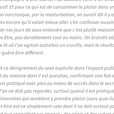
asif. Et pour ce qui est de consommer le plaisir dans 
on narcissique, par la masturbation, on aurait dit il y 
s encore qu’il valait mieux aller s’en confesser aussit
de nos jours de sous-entendre que c’est plutôt malsain
as être, pas durablement tout au moins. On brandit a
 là où l’on agitait autrefois un crucifix, mais le résul
 guère être différent.
ait ce dénigrement du sexe explicite dans l’espace publ
t du malaise dont il est question, confirmant une fois
est pratiqué avec plus ou moins de succès dans le secr
’on ne doit pas regarder, surtout quand il est pratiqué
tionnistes qui semblent y prendre plaisir (sans quoi ils
t-être est-ce simplement cela dont il ne doit surtout p
et que rappellent ces images : des pénis et des vulves 