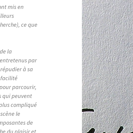
ont mis en
lleurs
cherche), ce que
de la
 entretenus par
à répudier à sa
facilité
 pour parcourir,
ls qui peuvent
 plus compliqué
 scène le
omposantes de
e du plaisir et