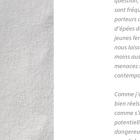
question, 
sont fréq
porteurs d
d’épées d
jeunes fe
nous lais
moins auss
menaces s
contempor
Comme j’ai
bien réel
comme s’i
potentiel
dangereux