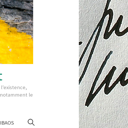
t
l'existence,
ut notamment le
Rechercher :
IBAOS