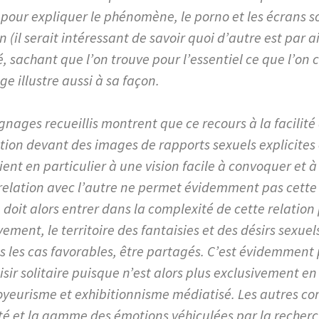
 pour expliquer le phénomène, le porno et les écrans s
 (il serait intéressant de savoir quoi d’autre est par ai
, sachant que l’on trouve pour l’essentiel ce que l’on 
ge illustre aussi à sa façon.
nages recueillis montrent que ce recours à la facilité 
ion devant des images de rapports sexuels explicites
tient en particulier à une vision facile à convoquer et 
 relation avec l’autre ne permet évidemment pas cette 
doit alors entrer dans la complexité de cette relation
ement, le territoire des fantaisies et des désirs sexue
ns les cas favorables, être partagés. C’est évidemment
isir solitaire puisque n’est alors plus exclusivement en
yeurisme et exhibitionnisme médiatisé. Les autres c
ité et la gamme des émotions véhiculées par la recherch