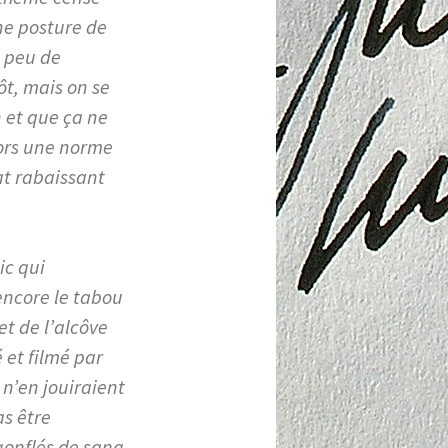
une posture de
a peu de
ôt, mais on se
 et que ça ne
lors une norme
tat rabaissant
ic qui
 encore le tabou
et de l’alcôve
 et filmé par
 n’en jouiraient
as être
gonflés de sang