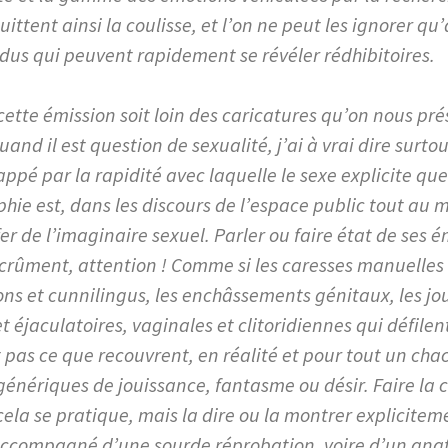
uittent ainsi la coulisse, et l’on ne peut les ignorer qu
us qui peuvent rapidement se révéler rédhibitoires.
ette émission soit loin des caricatures qu’on nous pré
and il est question de sexualité, j’ai à vrai dire surtou
appé par la rapidité avec laquelle le sexe explicite qu
hie est, dans les discours de l’espace public tout au 
er de l’imaginaire sexuel. Parler ou faire état de ses é
 crûment, attention ! Comme si les caresses manuelles
ions et cunnilingus, les enchâssements génitaux, les j
et éjaculatoires, vaginales et clitoridiennes qui défilen
 pas ce que recouvrent, en réalité et pour tout un chac
génériques de jouissance, fantasme ou désir. Faire la c
ela se pratique, mais la dire ou la montrer explicitem
accompagné d’une sourde réprobation, voire d’un an