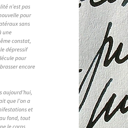
ité n’est pas
nouvelle pour
latéraux sans
 à une
 même constat,
le dépressif
olécule pour
 brasser encore
rs aujourd’hui,
ait que l’on a
nifestations et
 au fond, tout
ne le corps.