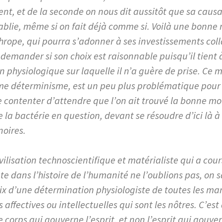
nt, et de la seconde on nous dit aussitôt que sa causal
ablie, même si on fait déjà comme si. Voilà une bonne 
thrope, qui pourra s’adonner à ses investissements col
 demander si son choix est raisonnable puisqu’il tient
n physiologique sur laquelle il n’a guère de prise. Ce
e déterminisme, est un peu plus problématique pour 
se contenter d’attendre que l’on ait trouvé la bonne m
 la bactérie en question, devant se résoudre d’ici là à
noires.
vilisation technoscientifique et matérialiste qui a cou
te dans l’histoire de l’humanité ne l’oublions pas, on s
oix d’une détermination physiologiste de toutes les ma
affectives ou intellectuelles qui sont les nôtres. C’est
e corps qui gouverne l’esprit, et non l’esprit qui gouver