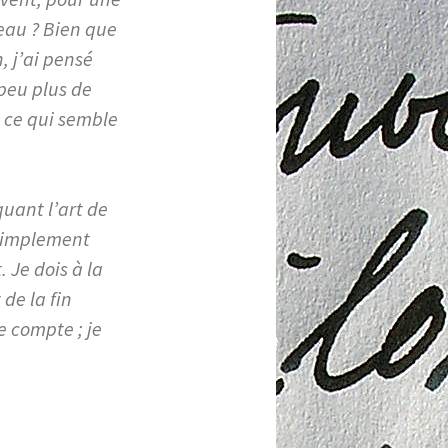
veau ? Bien que
, j’ai pensé
 peu plus de
, ce qui semble
quant l’art de
t simplement
 Je dois à la
 de la fin
e compte ; je