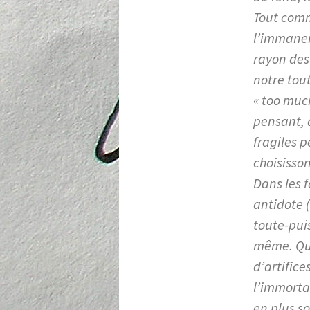
Tout comm
l’immanen
rayon des
notre tou
« too much
pensant, q
fragiles p
choisisson
Dans les f
antidote 
toute-puis
même. Que 
d’artifice
l’immorta
en plus s