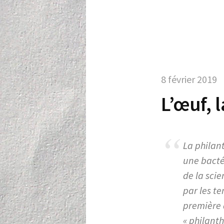
8 février 2019
L’œuf, l
La philan
une bactér
de la sci
par les te
première 
« philant