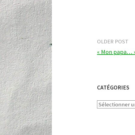
Post
OLDER POST
« Mon papa… »
navigat
CATÉGORIES
Catégories