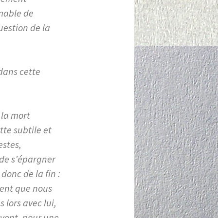
imable de
uestion de la
 dans cette
 la mort
ette subtile et
estes,
 de s’épargner
donc de la fin :
écent que nous
 lors avec lui,
rivent, pour une