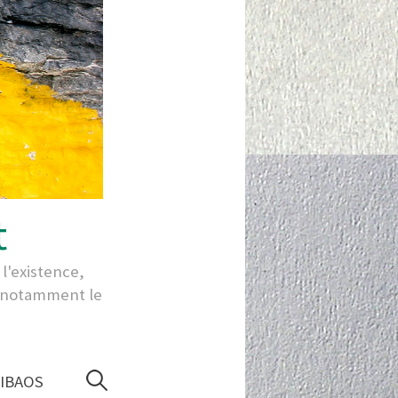
t
l'existence,
ut notamment le
Rechercher :
IBAOS