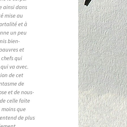
e ainsi dans
té mise au
rtalité et à
onne un peu
nis bien-
 pauvres et
 chefs qui
 qui va avec.
tion de cet
antasme de
ose et de nous-
de celle faite
de moins que
 entend de plus
blement