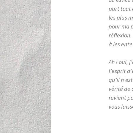
part tout
les plus m
pour ma pa
réflexion
à les ent
Ah ! oui, 
l’esprit d
qu’il n’es
vérité de 
revient p
vous lais