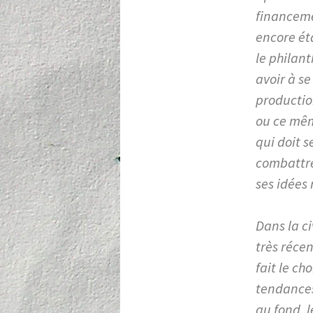
financeme
encore ét
le philan
avoir à se
productio
ou ce mêm
qui doit 
combattre
ses idées 
Dans la ci
très récen
fait le ch
tendances 
au fond, l