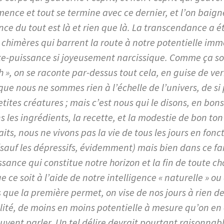
ence et tout se termine avec ce dernier, et l’on baign
ce du tout est là et rien que là. La transcendance a é
 chimères qui barrent la route à notre potentielle immo
te-puissance si joyeusement narcissique. Comme ça s
 », on se raconte par-dessus tout cela, en guise de ver
ue nous ne sommes rien à l’échelle de l’univers, de si
etites créatures ; mais c’est nous qui le disons, en bons
s les ingrédients, la recette, et la modestie de bon ton
aits, nous ne vivons pas la vie de tous les jours en fonc
(sauf les dépressifs, évidemment) mais bien dans ce f
sance qui constitue notre horizon et la fin de toute ch
ce soit à l’aide de notre intelligence « naturelle » ou 
s que la première permet, on vise de nos jours à rien 
lité, de moins en moins potentielle à mesure qu’on en
ouvent parler. Un tel délire devrait pourtant raisonna