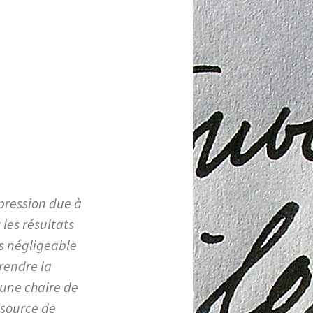
pression due à
 les résultats
as négligeable
prendre la
une chaire de
 source de