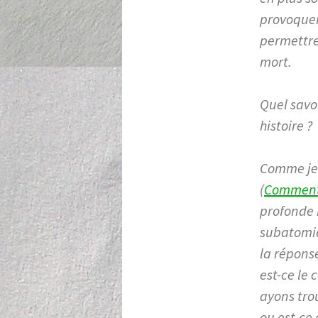
provoquer 
permettre
mort.
Quel savoi
histoire ?
Comme je 
(
Comment 
profonde i
subatomiq
la réponse
est-ce le 
ayons trou
ou est-ce 