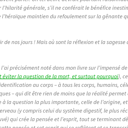
l’hilarité générale, s’il ne conférait le bénéfice inest
 l’héroïque maintien du refoulement sur la gênante q
r de nos jours ! Mais où sont la réflexion et la sagesse
l’ai précisément noté dans mon livre sur l’impensé de
éviter la question de la mort, et surtout pourquoi
), c
dentification au corps – à tous les corps, humains, cél
ues – qui dit être rien de moins que la réalité permet
 à la question la plus importante, celle de l’origine, et 
cerveau (y compris celui du système digestif, le plus r
vé) qui crée la pensée et l’esprit, tout se terminant dès
cette pensée et cet esprit qui se reflètent et se transc